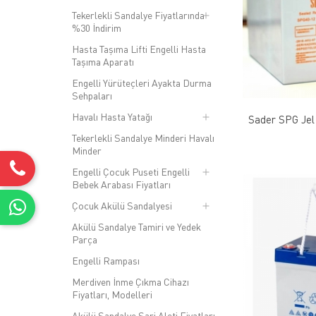
Tekerlekli Sandalye Fiyatlarında
%30 İndirim
Hasta Taşıma Lifti Engelli Hasta
Taşıma Aparatı
Engelli Yürüteçleri Ayakta Durma
Sehpaları
Havalı Hasta Yatağı
Sader SPG Jel
Tekerlekli Sandalye Minderi Havalı
Minder
Engelli Çocuk Puseti Engelli
Bebek Arabası Fiyatları
Çocuk Akülü Sandalyesi
Akülü Sandalye Tamiri ve Yedek
Parça
Engelli Rampası
Merdiven İnme Çıkma Cihazı
Fiyatları, Modelleri
Akülü Sandalye Şarj Aleti Fiyatları