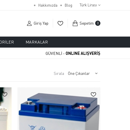
Türk Lirası
Hakkımızda
Blog
Giriş Yap
Sepetim
0
ORILER
MARKALAR
GÜVENLİ -
ONLINE ALIŞVERİŞ
Sırala