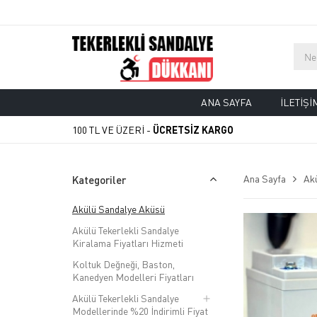
ANA SAYFA
İLETIŞI
100 TL VE ÜZERİ -
ÜCRETSİZ KARGO
Ana Sayfa
Ak
Kategoriler
Akülü Sandalye Aküsü
Akülü Tekerlekli Sandalye
Kiralama Fiyatları Hizmeti
Koltuk Değneği, Baston,
Kanedyen Modelleri Fiyatları
Akülü Tekerlekli Sandalye
Modellerinde %20 İndirimli Fiyat