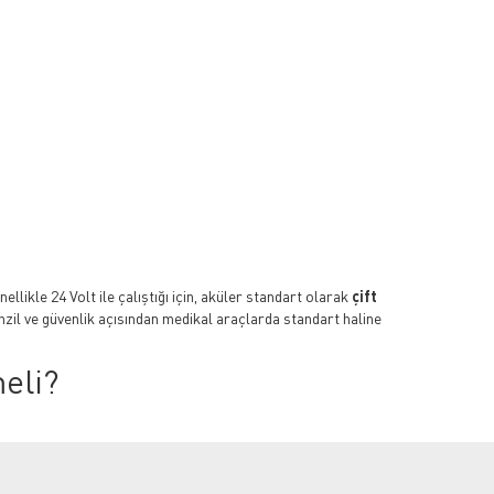
ellikle 24 Volt ile çalıştığı için, aküler standart olarak
çift
nzil ve güvenlik açısından medikal araçlarda standart haline
eli?
çin uzmanlar tarafından özellikle
derin döngülü (deep
mansına kolayca döner.