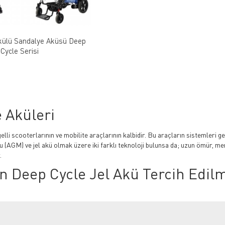
külü Sandalye Aküsü Deep
Cycle Serisi
 Aküleri
gelli scooterlarının ve mobilite araçlarının kalbidir. Bu araçların sistemleri gen
u (AGM) ve jel akü olmak üzere iki farklı teknoloji bulunsa da; uzun ömür, me
.
n Deep Cycle Jel Akü Tercih Edilm
için çok daha zorlu koşullara dayanacak şekilde üretilir. Akülü sandalyeler i
r:
viyelere gelse bile hücreleri zarar görmez ve şarj edildiğinde eski perfor