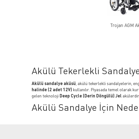
Trojan AGM A
Akülü Tekerlekli Sandalye
Akülü sandalye aküsü
, akülü tekerlekli sandalyelerin, en
halinde (2 adet 12V)
kullanılır. Piyasada temel olarak kur
gelen teknoloji
Deep Cycle (Derin Döngülü) Jel
akülerdir
Akülü Sandalye İçin Nede
Jel aküler, standart kuru akülere kıyasla mobilite araçları 
cycle)
jel akülerin önerilmesinin temel avantajları şunlardı
Derin Deşarj Özelliği:
Akü tamamen bitmeye yakın se