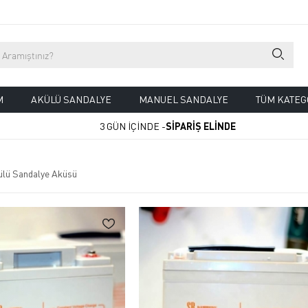
M
AKÜLÜ SANDALYE
MANUEL SANDALYE
TÜM KATEG
3 GÜN İÇİNDE -
SİPARİŞ ELİNDE
ülü Sandalye Aküsü