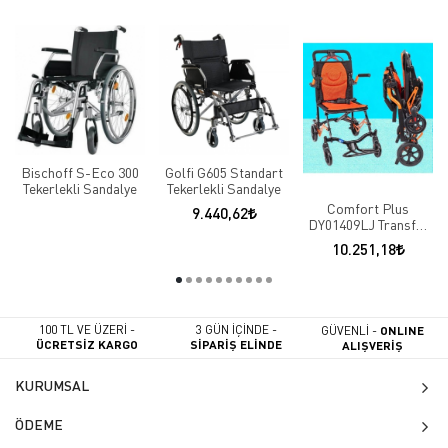
Bischoff S-Eco 300
Golfi G605 Standart
Tekerlekli Sandalye
Tekerlekli Sandalye
Comfort Plus
9.440,62
DY01409LJ Transfer
Tekerlekli Sandalye
10.251,18
Turuncu
100 TL VE ÜZERİ -
3 GÜN İÇİNDE -
GÜVENLİ -
ONLINE
ÜCRETSİZ KARGO
SİPARİŞ ELİNDE
ALIŞVERİŞ
KURUMSAL
ÖDEME