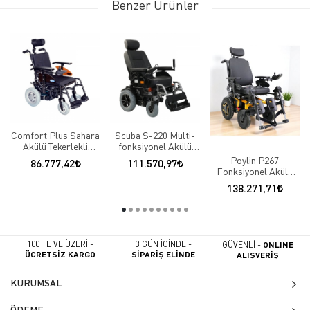
Benzer Ürünler
Comfort Plus Sahara
Scuba S-220 Multi-
Akülü Tekerlekli
fonksiyonel Akülü
Sandalye
Tekerlekli Sandalye
Poylin P267
86.777,42
111.570,97
Fonksiyonel Akülü
Tekerlekli Sandalye
138.271,71
100 TL VE ÜZERİ -
3 GÜN İÇİNDE -
GÜVENLİ -
ONLINE
ÜCRETSİZ KARGO
SİPARİŞ ELİNDE
ALIŞVERİŞ
KURUMSAL
ÖDEME