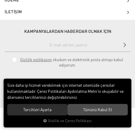
İLETİŞİM
KAMPANYALARDAN HABERDAR OLMAK İÇİN
Gizlilik politikasını
okudum ve elektronik posta almayı kabul
ediyorum.
Size daha iyi hizmet verebilmek için internet sitemizde çerezler
kullanılmaktadır. Çerez Politikaları Aydınlatma Metni’ni okuyabilir ve
dilerseniz tercihlerinizi değiştirebilirsiniz.
null
Tercihleri Ayarla
Tümünü Kabul Et
© 2020
Tekerlekli Sandalye Dükkanı
. Tüm hakları saklıdır.
Gizlilik ve Çerez Politikası