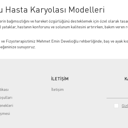
u Hasta Karyolası Modelleri
erin bağımsızlığını ve hareket özgürlüğünü desteklemek için özel olarak tas
l yataklar, hastanın konforunu ve solunum kalitesini artırırken, bakım veren ref
 ve Fizyoterapistimiz Mehmet Emin Develioğlu rehberliğinde; baş ve ayak kıs
 beğeninize sunuyoruz.
re Dikkat Edilmeli?
yolası seçerken, hastanın boy, kilo, hareket kabiliyeti ve mevcut tanısı (komo
li motor sistemi sayesinde (2, 3 veya 4 motorlu modeller) sırt ve ayak kısım
İLETİŞİM
K
ca takılıp çıkarılabilen (klipsli veya pimli) yan bariyerler, serum askısı ve t
tikası
İletişim
şulları
dığı odanın psikolojik atmosferini bozmaması için ahşap kaplamalı (ev tipi) ve
nekleri
Gizl
 yapılabilir.
e taşıma kapasitesi hastanın anatomisine uygun olmalıdır. Temel kural, hasta
eşmesi