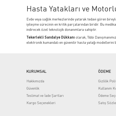
Hasta Yatakları ve Motorl
Evde veya sağlık merkezlerinde yatarak tedavi gören bireyl
iyileşme sürecinin en kritik parçalarından biridir. Bu medika
indirecek özel teknolojik donanımlara sahiptir.
Tekerlekli Sandalye Dükkanı
olarak, Tıbbi Danışmanımız
elektronik kumandalı en güvenilir hasta yatağı modellerini
Hasta Yatağı Alırken Nele
Tedavi sürecinin kalitesini doğrudan etkileyen bir hasta kar
Motor Kapasitesi ve Kullanım Kolaylığı:
Elektrik
KURUMSAL
ÖDEME
bakımı büyük ölçüde kolaylaştırır.
Modülerlik ve Güvenlik:
İhtiyaç duyulduğunda kolay
Hakkımızda
Gizlilik Poli
sahip modeller tercih edilmelidir.
Güvenlik
Kullanım Ko
Tasarım (Ev Tipi / Hastane Tipi):
Yatağın, kullanıl
Teslimat ve İade Şartları
Ödeme Seçe
arasından hastanın motivasyonunu artıracak seçimler
Boyut ve Taşıma Kapasitesi:
Yatağın iç ölçüleri v
Kargo Seçenekleri
Satış Sözl
(platformu) seçmektir.