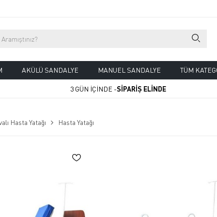
M
AKÜLÜ SANDALYE
MANUEL SANDALYE
TÜM KATEG
3 GÜN İÇİNDE -
SİPARİŞ ELİNDE
alı Hasta Yatağı
Hasta Yatağı