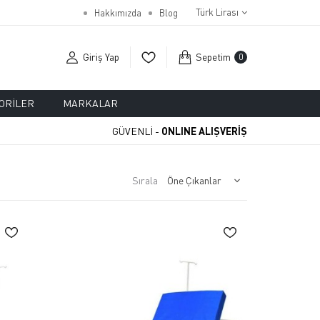
Türk Lirası
Hakkımızda
Blog
Giriş Yap
Sepetim
0
ORILER
MARKALAR
GÜVENLİ -
ONLINE ALIŞVERİŞ
Sırala