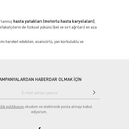
arlanmış
hasta yatakları (motorlu hasta karyolaları)
,
akatçilerin de fiziksel yükünü (bel ve sırt ağrıları) en aza
mı hareket edebilen, asansörlü, yan korkuluklu ve
rbiditeler) mutlaka göz önünde bulundurulmalıdır:
larının kumanda ile zahmetsizce ayarlanabilmesi günlük
AMPANYALARDAN HABERDAR OLMAK İÇİN
ekerlek fren sistemleri gibi modüler güvenlik donanımlarına
ya antibakteriyel ABS plastik (hastane tipi) tasarımlar
ilik politikasını
okudum ve elektronik posta almayı kabul
ediyorum.
nın boyundan en az 15-20 cm daha uzun bir yatak bazası