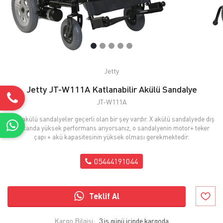
Jetty
Jetty JT-W111A Katlanabilir Akülü Sandalye
JT-W111A
Tüm akülü sandalyeler geçerli olan bir şey vardır. X akülü sandalyede dış
mekanda yüksek performans arıyorsanız, o sandalyenin motor+ teker
çapı + akü kapasitesinin yüksek olması gerekmektedir.
05444191044
Teklif Al
Kargo Bilgisi:
3 iş günü içinde kargoda