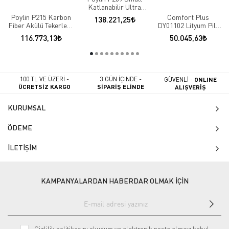
Katlanabilir Ultra
Hafif Lityum Akülü
Poylin P215 Karbon
Comfort Plus
138.221,25
Sandalye
Fiber Akülü Tekerlekli
DY01102 Lityum Pilli
Sandalye
Akülü Tekerlekli
116.773,13
50.045,63
Sandalye
100 TL VE ÜZERİ -
3 GÜN İÇİNDE -
GÜVENLİ -
ONLINE
ÜCRETSİZ KARGO
SİPARİŞ ELİNDE
ALIŞVERİŞ
KURUMSAL
ÖDEME
İLETİŞİM
KAMPANYALARDAN HABERDAR OLMAK İÇİN
Gizlilik politikasını
okudum ve elektronik posta almayı kabul