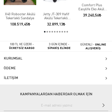
Comfort Plus
Easylife Eko Akülü
Sandalye
X40 Robooter Akülü
Jetty JT-309 Hafif
39.240,56
Tekerlekli Sandalye
Akülü Tekerlekli
Sandalye
108.519,45
32.899,13
100 TL VE ÜZERİ -
3 GÜN İÇİNDE -
GÜVENLİ -
ONLINE
ÜCRETSİZ KARGO
SİPARİŞ ELİNDE
ALIŞVERİŞ
KURUMSAL
ÖDEME
İLETİŞİM
KAMPANYALARDAN HABERDAR OLMAK İÇİN