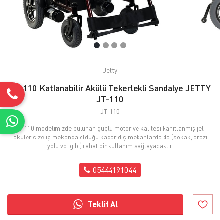
Jetty
JT-110 Katlanabilir Akülü Tekerlekli Sandalye JETTY
JT-110
JT-110
Jt-110 modelimizde bulunan güçlü motor ve kalitesi kanıtlanmış jel
aküler size iç mekanda olduğu kadar dış mekanlarda da (sokak, arazi
yolu vb. gibi) rahat bir kullanım sağlayacaktır.
05444191044
Teklif Al