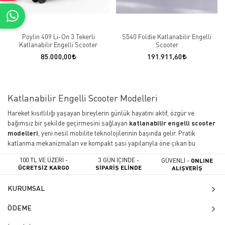
Poylin 409 Li-On 3 Tekerli
S540 Foldie Katlanabilir Engelli
Katlanabilir Engelli Scooter
Scooter
85.000,00
191.911,60
Katlanabilir Engelli Scooter Modelleri
Hareket kısıtlılığı yaşayan bireylerin günlük hayatını aktif, özgür ve
bağımsız bir şekilde geçirmesini sağlayan
katlanabilir engelli scooter
modelleri
, yeni nesil mobilite teknolojilerinin başında gelir. Pratik
katlanma mekanizmaları ve kompakt şasi yapılarıyla öne çıkan bu
cihazlar, seyahat etmeyi seven kullanıcılar için özel olarak tasarlanmış
100 TL VE ÜZERİ -
3 GÜN İÇİNDE -
GÜVENLİ -
ONLINE
seyahat dostu (travel-friendly) medikal ürünlerdir.
ÜCRETSİZ KARGO
SİPARİŞ ELİNDE
ALIŞVERİŞ
Tekerlekli Sandalye Dükkanı
olarak sizlere sunduğumuz katlanabilir
KURUMSAL
engelli scooter modelleri; dar alanlarda üstün manevra kabiliyeti, hafifliği
ve güvenli sürüş dinamikleriyle hayatın her alanında size entegre olur.
ÖDEME
Katlanabilir Scooter Modellerinin Avantajları
Nelerdir?