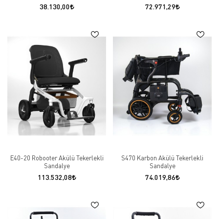
38.130,00
72.971,29
E40-20 Robooter Akülü Tekerlekli
S470 Karbon Akülü Tekerlekli
Sandalye
Sandalye
113.532,08
74.019,86