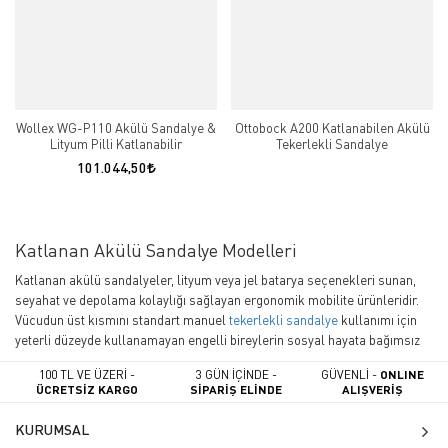
Wollex WG-P110 Akülü Sandalye &
Ottobock A200 Katlanabilen Akülü
Lityum Pilli Katlanabilir
Tekerlekli Sandalye
101.044,50
Katlanan Akülü Sandalye Modelleri
Katlanan akülü sandalyeler, lityum veya jel batarya seçenekleri sunan,
seyahat ve depolama kolaylığı sağlayan ergonomik mobilite ürünleridir.
Vücudun üst kısmını standart manuel
tekerlekli sandalye
kullanımı için
yeterli düzeyde kullanamayan engelli bireylerin sosyal hayata bağımsız
katılımını destekler. Özellikle dar alanlardaki manevra kabiliyeti, hafif
100 TL VE ÜZERİ -
3 GÜN İÇİNDE -
GÜVENLİ -
ONLINE
şasi yapıları (alüminyum/çelik) ve araç bagajlarına kolay sığabilme
ÜCRETSİZ KARGO
SİPARİŞ ELİNDE
ALIŞVERİŞ
özellikleri sayesinde
katlanır akülü sandalye
çeşitleri, günümüzde en
çok tercih edilen medikal cihazlar arasında yer almaktadır.
KURUMSAL