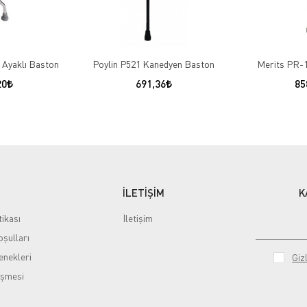
 Ayaklı Baston
Poylin P521 Kanedyen Baston
Merits PR-
20
691,36
85
İLETİŞİM
K
tikası
İletişim
şulları
nekleri
Gizl
eşmesi