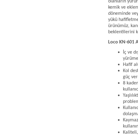
olanların yürür
kemik ve eklem
döneminde veya
yükü hafifletmes
ürünümüz, kane
beklentilerini 
Loco KN-601 A
İç ve d
yürümes
Hafif a
Kol des
güç ver
8 kadem
kullanıc
Yaşlılı
proble
Kullanı
dolaşma
Kaymaz 
kullanı
Kaliteli