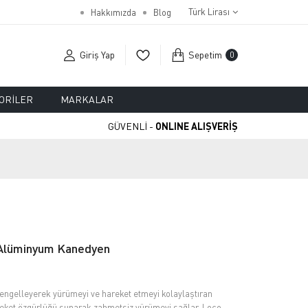
Türk Lirası
Hakkımızda
Blog
Giriş Yap
Sepetim
0
ORILER
MARKALAR
GÜVENLİ -
ONLINE ALIŞVERİŞ
Alüminyum Kanedyen
engelleyerek yürümeyi ve hareket etmeyi kolaylaştıran
reket özgürlüğü sunarak zahmetsiz yürümeyi sağlar. Loco