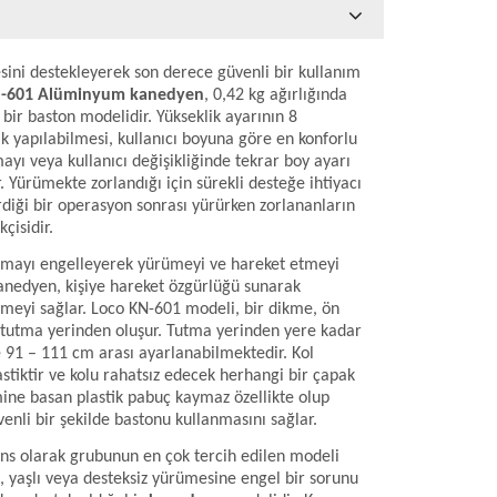
esini destekleyerek son derece güvenli bir kullanım
N-601 Alüminyum kanedyen
, 0,42 kg ağırlığında
i bir baston modelidir. Yükseklik ayarının 8
k yapılabilmesi, kullanıcı boyuna göre en konforlu
ayı veya kullanıcı değişikliğinde tekrar boy ayarı
 Yürümekte zorlandığı için sürekli desteğe ihtiyacı
rdiği bir operasyon sonrası yürürken zorlananların
çisidir.
amayı engelleyerek yürümeyi ve hareket etmeyi
kanedyen, kişiye hareket özgürlüğü sunarak
meyi sağlar. Loco KN-601 modeli, bir dikme, ön
 tutma yerinden oluşur. Tutma yerinden yere kadar
91 – 111 cm arası ayarlanabilmektedir. Kol
astiktir ve kolu rahatsız edecek herhangi bir çapak
ne basan plastik pabuç kaymaz özellikte olup
venli bir şekilde bastonu kullanmasını sağlar.
ns olarak grubunun en çok tercih edilen modeli
 yaşlı veya desteksiz yürümesine engel bir sorunu