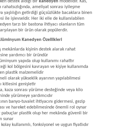
ken destek aldığı bir
kanedyen
modelidir. Kas,
 rahatsızlığında, ameliyat sonrası iyileşme
 yaşlılığın getirdiği güçsüzlükte bacaklara binen
i ile işlevseldir. Her iki elle de kullanılabilen
dyen tarzı bir bastona ihtiyacı olanların tüm
karşılayan bir ürün olarak popülerdir.
lüminyum Kanedyen Özellikleri
ış mek
â
nlarda kişinin destek alarak rahat
ine yardımcı bir üründür
lüminyum yapıda olup kullanımı rahattır
teği kol bölgesini kavrayan ve kişiye kullanımda
en plastik malzemelidir
eli olarak yükseklik ayarının yapılabilmesi
ı kitlesini genişletir
kta, kaza sonrası yürüme desteğinde veya kilo
minde yürümeye yardımcıdır
cının banyo-tuvalet ihtiyacını gidermesi, gezip
sı ve hareket edebilmesinde önemli rol oynar
pabuçlar plastik olup her mek
â
nda güvenli bir
m sunar
, kolay kullanımlı, fonksiyonel ve uygun fiyatlıdır