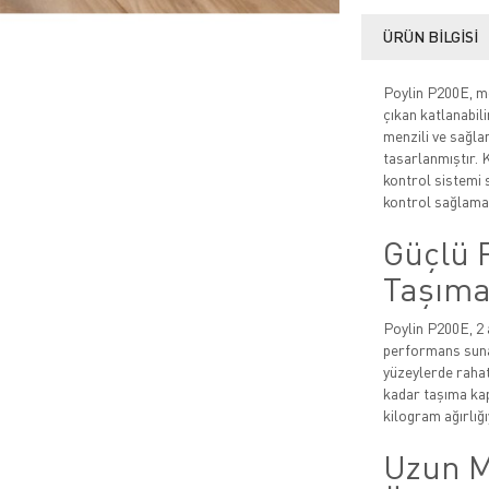
ÜRÜN BILGISI
Poylin P200E, mo
çıkan katlanabili
menzili ve sağla
tasarlanmıştır. 
kontrol sistemi s
kontrol sağlamas
Güçlü 
Taşıma
Poylin P200E, 2 
performans suna
yüzeylerde rahat
kadar taşıma kapa
kilogram ağırlığı
Uzun Me