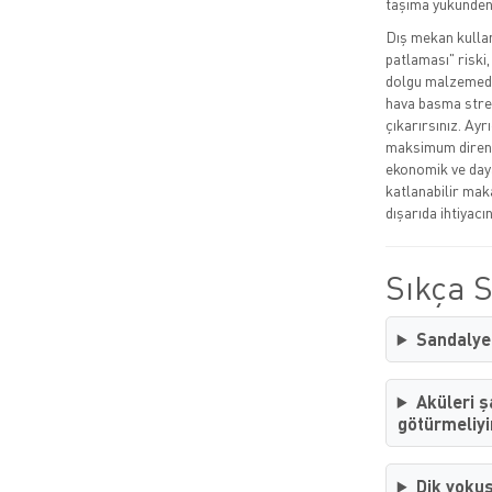
taşıma yükünden 
Dış mekan kullan
patlaması" riski
dolgu malzemede
hava basma stres
çıkarırsınız. Ay
maksimum direnç 
ekonomik ve day
katlanabilir mak
dışarıda ihtiyacı
Sıkça 
Sandalye 
Aküleri ş
götürmeliy
Dik yokuş