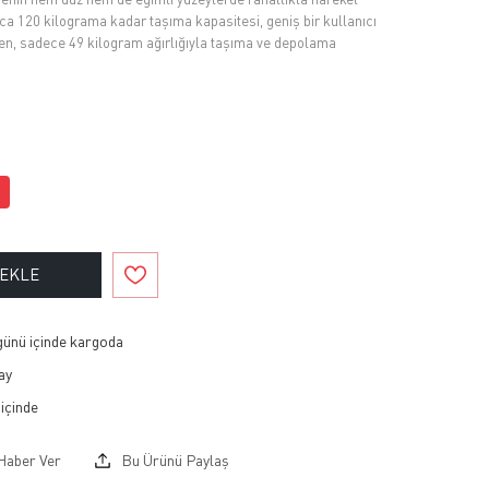
ıca 120 kilograma kadar taşıma kapasitesi, geniş bir kullanıcı
ken, sadece 49 kilogram ağırlığıyla taşıma ve depolama
 EKLE
 günü içinde kargoda
ay
Haber Ver
Bu Ürünü Paylaş