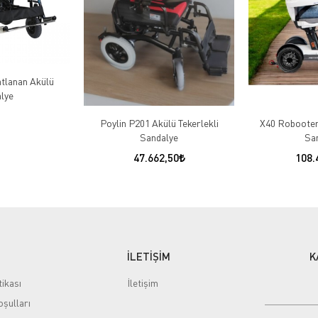
atlanan Akülü
lye
Poylin P201 Akülü Tekerlekli
X40 Robooter 
Sandalye
Sa
47.662,50
108.
İLETİŞİM
K
tikası
İletişim
şulları