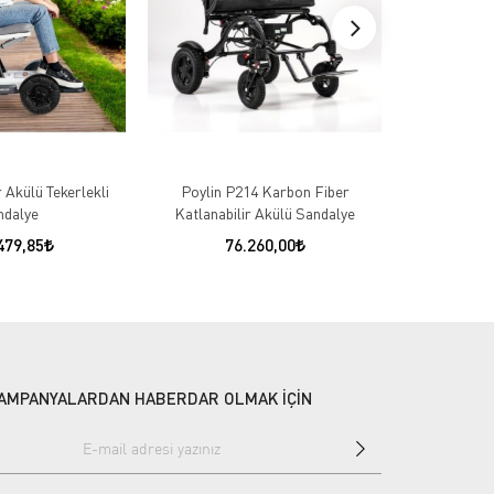
Akülü Tekerlekli
Poylin P214 Karbon Fiber
S470 Karbo
ndalye
Katlanabilir Akülü Sandalye
479,85
76.260,00
7
AMPANYALARDAN HABERDAR OLMAK İÇİN