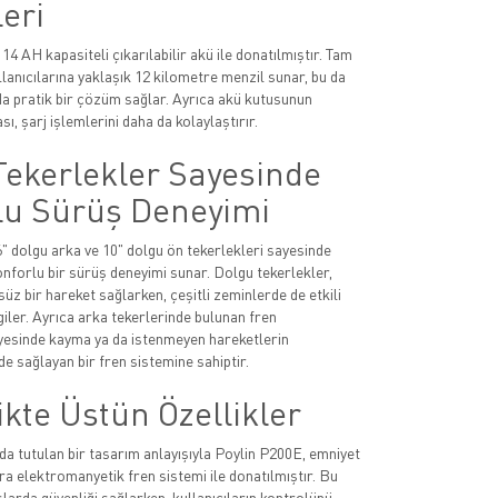
leri
14 AH kapasiteli çıkarılabilir akü ile donatılmıştır. Tam
llanıcılarına yaklaşık 12 kilometre menzil sunar, bu da
a pratik bir çözüm sağlar. Ayrıca akü kutusunun
sı, şarj işlemlerini daha da kolaylaştırır.
Tekerlekler Sayesinde
lu Sürüş Deneyimi
" dolgu arka ve 10" dolgu ön tekerlekleri sayesinde
konforlu bir sürüş deneyimi sunar. Dolgu tekerlekler,
üz bir hareket sağlarken, çeşitli zeminlerde de etkili
ler. Ayrıca arka tekerlerinde bulunan fren
esinde kayma ya da istenmeyen hareketlerin
de sağlayan bir fren sistemine sahiptir.
kte Üstün Özellikler
da tutulan bir tasarım anlayışıyla Poylin P200E, emniyet
ıra elektromanyetik fren sistemi ile donatılmıştır. Bu
şlarda güvenliği sağlarken, kullanıcıların kontrolünü