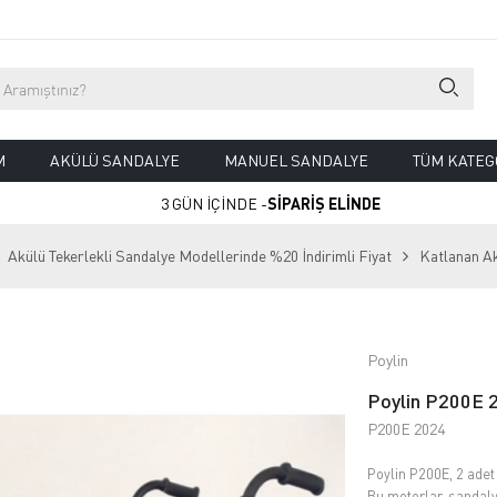
M
AKÜLÜ SANDALYE
MANUEL SANDALYE
TÜM KATEG
3 GÜN İÇİNDE -
SİPARİŞ ELİNDE
Akülü Tekerlekli Sandalye Modellerinde %20 İndirimli Fiyat
Katlanan A
Poylin
Poylin P200E 2
P200E 2024
Poylin P200E, 2 adet
Bu motorlar, sandaly