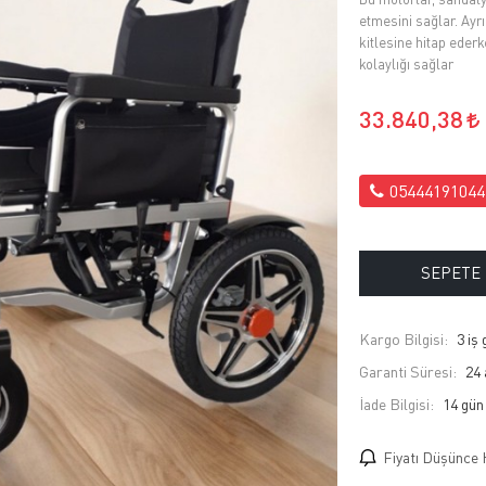
etmesini sağlar. Ayr
kitlesine hitap eder
kolaylığı sağlar
33.840,38
05444191044
SEPETE
Kargo Bilgisi:
3 iş
Garanti Süresi:
24 
İade Bilgisi:
Fiyatı Düşünce 