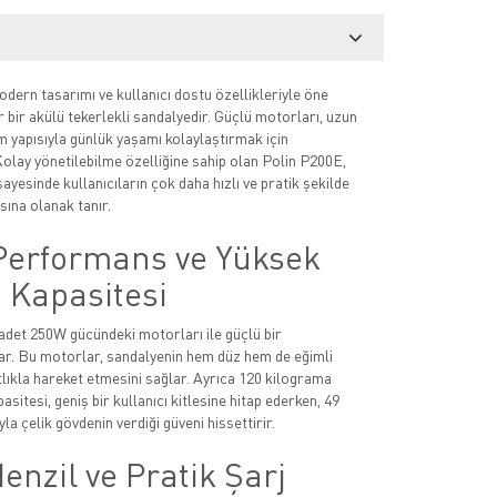
dern tasarımı ve kullanıcı dostu özellikleriyle öne
r bir akülü tekerlekli sandalyedir. Güçlü motorları, uzun
m yapısıyla günlük yaşamı kolaylaştırmak için
Kolay yönetilebilme özelliğine sahip olan Polin P200E,
ayesinde kullanıcıların çok daha hızlı ve pratik şekilde
ına olanak tanır.
Performans ve Yüksek
 Kapasitesi
adet 250W gücündeki motorları ile güçlü bir
r. Bu motorlar, sandalyenin hem düz hem de eğimli
lıkla hareket etmesini sağlar. Ayrıca 120 kilograma
sitesi, geniş bir kullanıcı kitlesine hitap ederken, 49
yla çelik gövdenin verdiği güveni hissettirir.
nzil ve Pratik Şarj