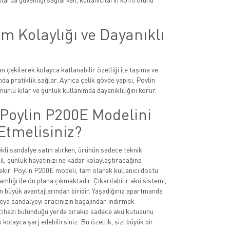
m Kolaylığı ve Dayanıklı
 çekilerek kolayca katlanabilir özelliği ile taşıma ve
a pratiklik sağlar. Ayrıca çelik gövde yapısı, Poylin
ürlü kılar ve günlük kullanımda dayanıklılığını korur.
Poylin P200E Modelini
Etmelisiniz?
ekli sandalye satın alırken, ürünün sadece teknik
il, günlük hayatınızı ne kadar kolaylaştıracağına
ir. Poylin P200E modeli, tam olarak kullanıcı dostu
amlığı ile ön plana çıkmaktadır. Çıkarılabilir akü sistemi,
n büyük avantajlarından biridir. Yaşadığınız apartmanda
ya sandalyeyi aracınızın bagajından indirmek
cihazı bulunduğu yerde bırakıp sadece akü kutusunu
 kolayca şarj edebilirsiniz. Bu özellik, sizi büyük bir