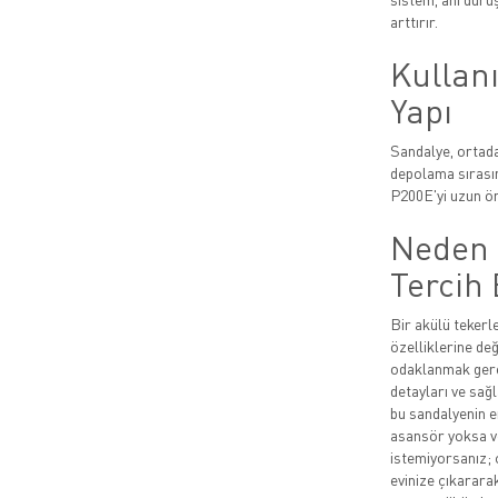
arttırır.
Kullanı
Yapı
Sandalye, ortadan
depolama sırasınd
P200E'yi uzun öm
Neden 
Tercih 
Bir akülü tekerl
özelliklerine değ
odaklanmak gerek
detayları ve sağl
bu sandalyenin e
asansör yoksa ve
istemiyorsanız; 
evinize çıkararak