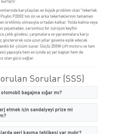
kurtarır.
ımlarında karşılaşılan en büyük problem olan "tekerlek
, Poylin P200E'nin ön ve arka tekerleklerinin tamamen
n üretilmiş olmasıyla ortadan kalkar. Yolda kalma veya
i yaşamadan, sarsıntısız bir sürüşün keyfini
rıca çelik gövdesi, çarpmalara ve yıpranmalara karşı
göstererek size uzun yıllar güvenle eşlik edecek
anıklı bir çözüm sunar. Güçlü 250W çift motoru ve tam
aslı yapısıyla hem ev içinde az yer kaplar hem de
nız olan gücü sağlar.
Sorulan Sorular (SSS)
otomobil bagajına sığar mı?
arj etmek için sandalyeyi prize mi
im?
larda geri kayma tehlikesi var mıdır?