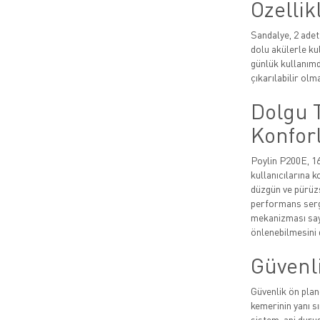
Özellik
Sandalye, 2 adet 
dolu akülerle ku
günlük kullanımd
çıkarılabilir olma
Dolgu 
Konfor
Poylin P200E, 16
kullanıcılarına 
düzgün ve pürüzs
performans sergi
mekanizması say
önlenebilmesini 
Güvenli
Güvenlik ön plan
kemerinin yanı s
sistem, ani duru