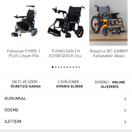
Fuhassan FH905-1
FUHASSAN FH
Respirox BC-EA8009
PLUS Lityum Pilli
E310B QUİCK Ucuz
Katlanabilir Akülü
Katlanan Akülü
Akülü Tekerlekli
Sandalye
Sandalye
Sandalye
100 TL VE ÜZERİ -
3 GÜN İÇİNDE -
GÜVENLİ -
ONLINE
ÜCRETSİZ KARGO
SİPARİŞ ELİNDE
ALIŞVERİŞ
KURUMSAL
ÖDEME
İLETİŞİM