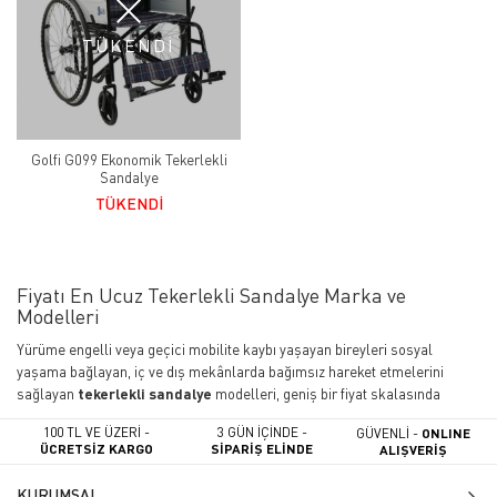
TÜKENDİ
Golfi G099 Ekonomik Tekerlekli
Sandalye
TÜKENDİ
Fiyatı En Ucuz Tekerlekli Sandalye Marka ve
Modelleri
Yürüme engelli veya geçici mobilite kaybı yaşayan bireyleri sosyal
yaşama bağlayan, iç ve dış mekânlarda bağımsız hareket etmelerini
sağlayan
tekerlekli sandalye
modelleri, geniş bir fiyat skalasında
kullanıcılara sunulmaktadır. Kısıtlı bir bütçeyle "manuel veya akülü
100 TL VE ÜZERİ -
3 GÜN İÇİNDE -
GÜVENLİ -
ONLINE
tekerlekli sandalye fiyatları ne kadar
?" araştırması yapan
ÜCRETSİZ KARGO
SİPARİŞ ELİNDE
ALIŞVERİŞ
kullanıcılar için fiyat/performans (en ucuz) ürünlerini, kalite ve
güvenlikten ödün vermeden listeledik.
KURUMSAL