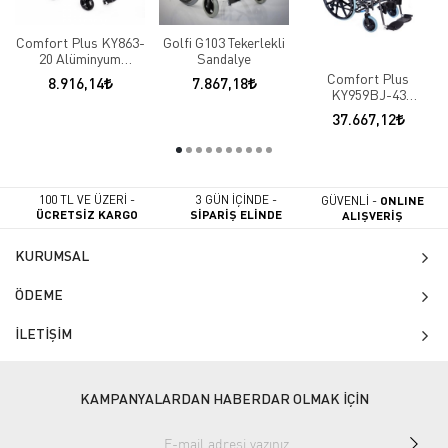
Comfort Plus KY863-
Golfi G103 Tekerlekli
20 Alüminyum
Sandalye
Tekerlekli Sandalye
Comfort Plus
8.916,14
7.867,18
KY959BJ-43
Tetraplaji Tekerlekli
37.667,12
Sandalye
100 TL VE ÜZERİ -
3 GÜN İÇİNDE -
GÜVENLİ -
ONLINE
ÜCRETSİZ KARGO
SİPARİŞ ELİNDE
ALIŞVERİŞ
KURUMSAL
ÖDEME
İLETİŞİM
KAMPANYALARDAN HABERDAR OLMAK İÇİN