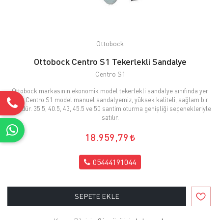
Ottobock
Ottobock Centro S1 Tekerlekli Sandalye
Centro S1
Ottobock markasının ekonomik model tekerlekli sandalye sınıfında yer
alan Centro S1 model manuel sandalyemiz, yüksek kaliteli, sağlam bir
üründür. 35.5, 40.5, 43, 45.5 ve 50 santim oturma genişliği seçenekleriyle
satılır.
18.959,79
05444191044
SEPETE EKLE