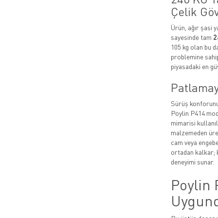
Çelik Gö
Ürün, ağır şasi y
sayesinde tam
2
105 kg olan bu d
problemine sahip 
piyasadaki en gü
Patlamay
Sürüş konforunu a
Poylin P414 mo
mimarisi kullanı
malzemeden üreti
cam veya engebel
ortadan kalkar; 
deneyimi sunar.
Poylin 
Uygun