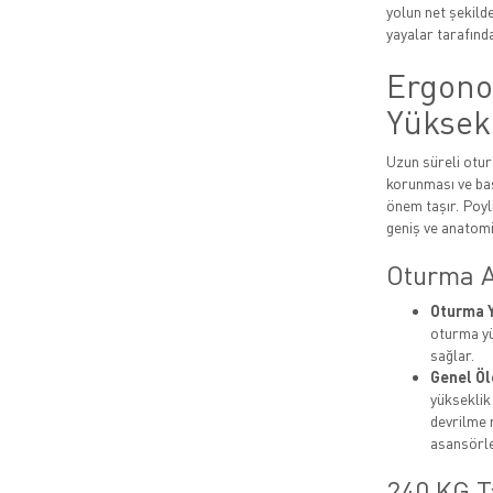
yolun net şekild
yayalar tarafında
Ergono
Yüksek
Uzun süreli otur
korunması ve bas
önem taşır. Poyl
geniş ve anatomi
Oturma Al
Oturma Y
oturma yü
sağlar.
Genel Öl
yükseklik
devrilme r
asansörle
240 KG T