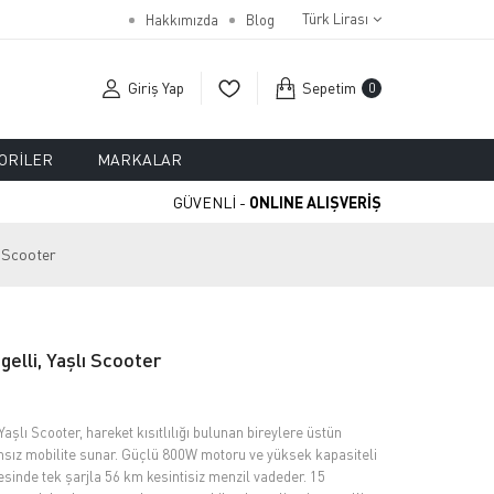
Türk Lirası
Hakkımızda
Blog
Giriş Yap
Sepetim
0
ORILER
MARKALAR
GÜVENLİ -
ONLINE ALIŞVERİŞ
i Scooter
elli, Yaşlı Scooter
Yaşlı Scooter, hareket kısıtlılığı bulunan bireylere üstün
sız mobilite sunar. Güçlü 800W motoru ve yüksek kapasiteli
inde tek şarjla 56 km kesintisiz menzil vadeder. 15