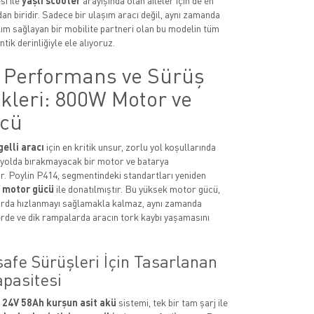
si ile
yaşlı scooter
arayışında olan aileler için de en
an biridir. Sadece bir ulaşım aracı değil, aynı zamanda
ılım sağlayan bir mobilite partneri olan bu modelin tüm
tik derinliğiyle ele alıyoruz.
 Performans ve Sürüş
kleri: 800W Motor ve
cü
elli aracı
için en kritik unsur, zorlu yol koşullarında
rı yolda bırakmayacak bir motor ve batarya
. Poylin P414, segmentindeki standartları yeniden
 motor gücü
ile donatılmıştır. Bu yüksek motor gücü,
arda hızlanmayı sağlamakla kalmaz, aynı zamanda
rde ve dik rampalarda aracın tork kaybı yaşamasını
afe Sürüşleri İçin Tasarlanan
apasitesi
n
24V 58Ah kurşun asit akü
sistemi, tek bir tam şarj ile