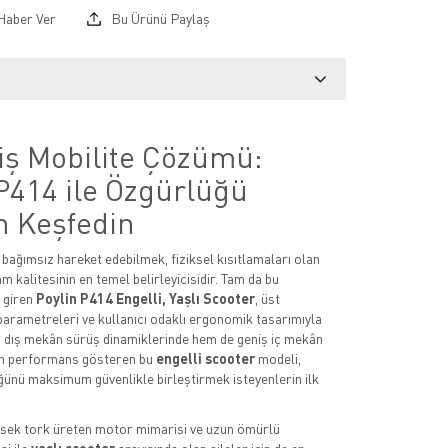
Haber Ver
Bu Ürünü Paylaş
iş Mobilite Çözümü:
P414 ile Özgürlüğü
n Keşfedin
ağımsız hareket edebilmek, fiziksel kısıtlamaları olan
am kalitesinin en temel belirleyicisidir. Tam da bu
 giren
Poylin P414 Engelli, Yaşlı Scooter
, üst
arametreleri ve kullanıcı odaklı ergonomik tasarımıyla
m dış mekân sürüş dinamiklerinde hem de geniş iç mekân
ün performans gösteren bu
engelli scooter
modeli,
ünü maksimum güvenlikle birleştirmek isteyenlerin ilk
ksek tork üreten motor mimarisi ve uzun ömürlü