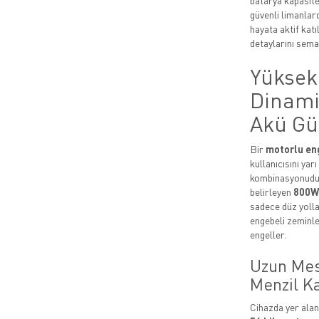
batarya kapasite
güvenli limanlard
hayata aktif kat
detaylarını seman
Yüksek
Dinami
Akü Gü
Bir
motorlu eng
kullanıcısını ya
kombinasyonudur
belirleyen
800W
sadece düz yoll
engebeli zeminle
engeller.
Uzun Mes
Menzil K
Cihazda yer ala