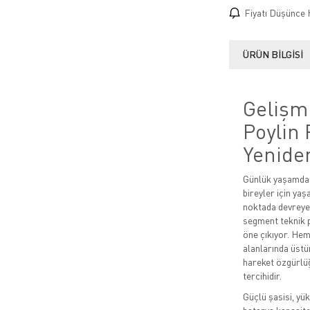
Fiyatı Düşünce 
ÜRÜN BILGISI
Gelişm
Poylin 
Yenide
Günlük yaşamda b
bireyler için yaş
noktada devreye
segment teknik p
öne çıkıyor. He
alanlarında üst
hareket özgürlüğ
tercihidir.
Güçlü şasisi, yü