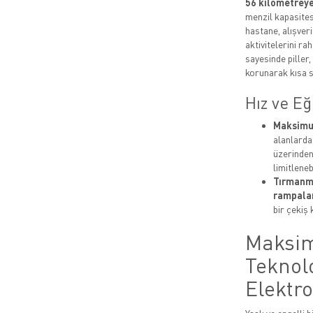
56 kilometreye
menzil kapasites
hastane, alışver
aktivitelerini r
sayesinde piller,
korunarak kısa s
Hız ve E
Maksimu
alanlarda 
üzerinden
limitlenebi
Tırmanm
rampalar
bir çekiş 
Maksim
Teknolo
Elektr