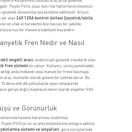
bireylerin kullanımına sunulan araçlarda güvenlik,
elir. Poylin P414, olası tüm risk faktörlerini minimize
lı güvenlik donanımlarıyla kombine edilmiştir. Aracın
 yer alan
24V 120A kontrol ünitesi (joystick/sürüş
cının en ufak el hareketini bile hassas bir şekilde
a kusursuz bir manevra kabiliyeti kazandırır.
anyetik Fren Nedir ve Nasıl
ekli engelli aracı
, endüstriyel güvenlik standardı olan
k fren sistemi
ile çalışır. Kullanıcı, sürüş panelindeki
raktığı anda mekanik veya manuel bir frene basmaya
n araç otomatik olarak güvenli bir şekilde durur. Bu
e 15 derecelik dik yokuşlarda veya rampalarda
cın geriye doğru kaymasını kesin olarak engeller (Hill-
üşü ve Görünürlük
ımlarında havanın kararması mobiliteyi
. Poylin P414'ün ön ve arka bölümlerine entegre edilmiş
ydınlatma sistemi ve sinyalleri
, gece sürüşlerinde