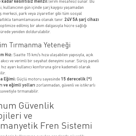
 kadar kesintisiz menzil
(erim mesafesi) sunar. Bu
i, kullanıcının gün içinde şarj kaygısı yaşamadan
iş merkezi, park veya ziyaretler gibi tüm sosyal
ahatlıkla tamamlamasına olanak tanır.
24V 5A şarj cihazı
 optimize edilmiş bir akım dalgasıyla hücre sağlığı
ürede yeniden doldurulabilir.
ğim Tırmanma Yeteneği
m Hız:
Saatte 15 km/s hıza ulaşabilen yapısıyla, açık
akıcı ve verimli bir seyahat deneyimi sunar. Sürüş paneli
 hız ayarı kullanıcı konforuna göre kademeli olarak
lir.
a Eğimi:
Güçlü motoru sayesinde
15 derecelik (°)
ı ve eğimli yolları
zorlanmadan, güvenli ve istikrarlı
kuvvetiyle tırmanabilir.
um Güvenlik
jileri ve
omanyetik Fren Sistemi