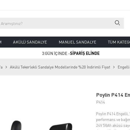
M
AKÜLÜ SANDALYE
MANUEL SANDALYE
TÜM KATEG
3 GÜN İÇİNDE -
SİPARİŞ ELİNDE
fa
Akülü Tekerlekli Sandalye Modellerinde %20 İndirimli Fiyat
Engell
Poylin P414 Eng
P414
Poylin P414 Engelli, 
performans ve bağım
24V 58Ah aküsü sayes