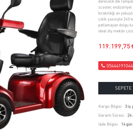
derecelik dik rampal
scooter, endüstriyel 
bırakıldığı an yokuş
çelik şasisiyle 240 
patlamayan dolgu kauç
ideal dış mekân çöz
119.199,75
05444191044
SEPETE
Kargo Bilgisi:
3 iş
Garanti Süresi:
24 
İade Bilgisi: