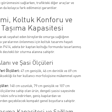
e görünmesini sağlarken, trafikteki diğer araçlar ve
n da kolayca fark edilmenizi garantiler.
mi, Koltuk Konforu ve
 Taşıma Kapasitesi
arak seyahat eden bireylerde omurga sağlığının
ı yaralarının önlenmesi için koltuk tasarımı hayati
in P414, adeta bir kaptan koltuğu formunda tasarlanmış
k destekli bir oturma alanına sahiptir.
anı ve Şasi Ölçüleri
eri Ölçüleri:
47 cm genişlik, 46 cm derinlik ve 69 cm
ksekliği ile her kullanıcı morfolojisine mükemmel uyum
çüler:
140 cm uzunluk, 79 cm genişlik ve 107 cm
 ölçülerine sahip olan ürün, dengeli şasisi sayesinde
iskini sıfıra indirirken, geniş kapılardan ve
rden geçebilecek kompakt genel boyutlara sahiptir.
aşıma Kapasitesi ve Sağlam