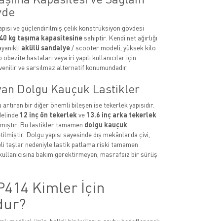
vde
apısı ve güçlendirilmiş çelik konstrüksiyon gövdesi
40 kg taşıma kapasitesine
sahiptir. Kendi net ağırlığı
ayanıklı
akülü sandalye
/ scooter modeli, yüksek kilo
obezite hastaları veya iri yapılı kullanıcılar için
venilir ve sarsılmaz alternatif konumundadır.
an Dolgu Kauçuk Lastikler
rtıran bir diğer önemli bileşen ise tekerlek yapısıdır.
delinde
12 inç ön tekerlek
ve
13.6 inç arka tekerlek
lmıştır. Bu lastikler tamamen
dolgu kauçuk
lmiştir. Dolgu yapısı sayesinde dış mekânlarda çivi,
i taşlar nedeniyle lastik patlama riski tamamen
kullanıcısına bakım gerektirmeyen, masrafsız bir sürüş
P414 Kimler İçin
dur?