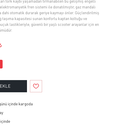
arı tork kaybı yaşamadan tırmanabilen bu gelişmiş engelli
elektromanyetik fren sistemi ile donatılmıştır; gaz mandalı
ta dahi otomatik durarak geriye kaymayı önler. Güçlendirilmiş
kg taşıma kapasitesi sunan konforlu kaptan koltuğu ve
uk lastikleriyle, güvenli bir yaşlı scooter arayanlar için en
ümüdür.
 EKLE
 günü içinde kargoda
ay