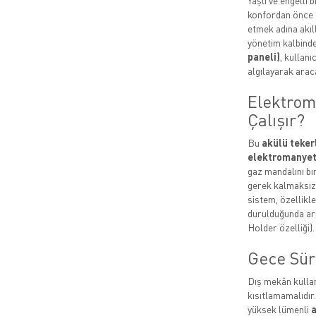
Yaşlı ve engelli 
konfordan önce g
etmek adına akıl
yönetim kalbinde
paneli)
, kullanı
algılayarak arac
Elektrom
Çalışır?
Bu
akülü tekerl
elektromanyeti
gaz mandalını bı
gerek kalmaksızı
sistem, özellikl
durulduğunda ara
Holder özelliği).
Gece Sür
Dış mekân kullan
kısıtlamamalıdır
yüksek lümenli
a