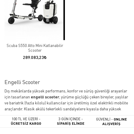
Scuba S550 Atto Mini Katlanabilir
Scooter
289.083,23
Engelli Scooter
Dış mekânlarda yüksek performans, konfor ve sürüş güvenliği arayanlar
için tasarlanan
engelli scooter
; yürüme güçlüğü çeken bireyler, yaşlılar
ve bariatrik (fazla kilolu) kullanıcılar için üretilmiş özel elektrikli mobilite
araçlarıdır. Klasik akülü tekerlekli sandalyelere kıyasla daha yüksek
motor hızlarına, geniş erim (menzil) mesafesine ve dış mekân zemin
100 TL VE ÜZERİ -
3 GÜN İÇİNDE -
GÜVENLİ -
ONLINE
sarsıntılarını emen gelişmiş süspansiyon sistemlerine sahiptir.
ÜCRETSİZ KARGO
SİPARİŞ ELİNDE
ALIŞVERİŞ
Engelli Scooter Modelleri: 3 Tekerlekli ve 4 Tekerlekli