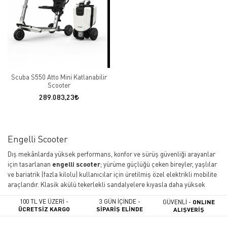
Scuba S550 Atto Mini Katlanabilir
Scooter
289.083,23
Engelli Scooter
Dış mekânlarda yüksek performans, konfor ve sürüş güvenliği arayanlar
için tasarlanan
engelli scooter
; yürüme güçlüğü çeken bireyler, yaşlılar
ve bariatrik (fazla kilolu) kullanıcılar için üretilmiş özel elektrikli mobilite
araçlarıdır. Klasik akülü tekerlekli sandalyelere kıyasla daha yüksek
motor hızlarına, geniş erim (menzil) mesafesine ve dış mekân zemin
100 TL VE ÜZERİ -
3 GÜN İÇİNDE -
GÜVENLİ -
ONLINE
sarsıntılarını emen gelişmiş süspansiyon sistemlerine sahiptir.
ÜCRETSİZ KARGO
SİPARİŞ ELİNDE
ALIŞVERİŞ
Engelli Scooter Modelleri: 3 Tekerlekli ve 4 Tekerlekli