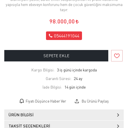
yapısıyla hem ebeveyn konforunu hem de çocuk güvenliğini maksimuma
taşır.
98.000,00
05444191044
SEPETE EKLE
Kargo Bilgisi:
3 iş günü içinde kargoda
Garanti Süresi:
24 ay
İade Bilgisi:
Fiyatı Düşünce Haber Ver
Bu Ürünü Paylaş
ÜRÜN BILGISI
TAKSIT SEÇENEKLERI