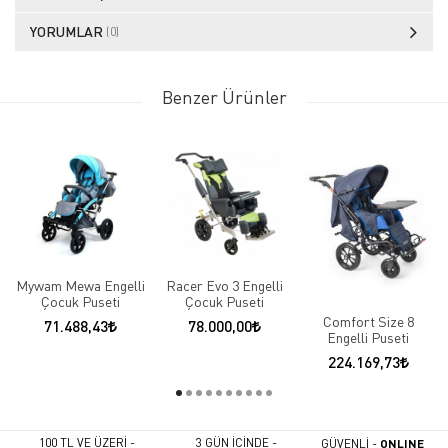
YORUMLAR
(0)
Benzer Ürünler
Mywam Mewa Engelli
Racer Evo 3 Engelli
Çocuk Puseti
Çocuk Puseti
Comfort Size 8
71.488,43
78.000,00
Engelli Puseti
224.169,73
100 TL VE ÜZERİ -
3 GÜN İÇİNDE -
GÜVENLİ -
ONLINE