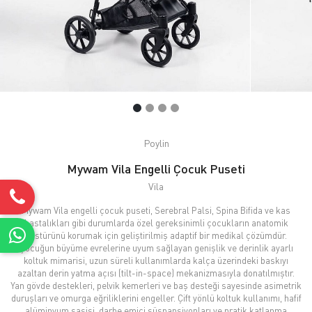
Poylin
Mywam Vila Engelli Çocuk Puseti
Vila
Mywam Vila engelli çocuk puseti, Serebral Palsi, Spina Bifida ve kas
hastalıkları gibi durumlarda özel gereksinimli çocukların anatomik
postürünü korumak için geliştirilmiş adaptif bir medikal çözümdür.
Çocuğun büyüme evrelerine uyum sağlayan genişlik ve derinlik ayarlı
koltuk mimarisi, uzun süreli kullanımlarda kalça üzerindeki baskıyı
azaltan derin yatma açısı (tilt-in-space) mekanizmasıyla donatılmıştır.
Yan gövde destekleri, pelvik kemerleri ve baş desteği sayesinde asimetrik
duruşları ve omurga eğriliklerini engeller. Çift yönlü koltuk kullanımı, hafif
alüminyum şasisi, darbe emici süspansiyonları ve pratik katlanma