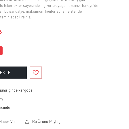
lu tekerlekler sayesinde hiç zorluk yaşamazsınız. Türkiye’de
lan bu sandalye, maksimum konfor sunar. Sizler de
temin edebilirsiniz.
 EKLE
 günü içinde kargoda
ay
Haber Ver
Bu Ürünü Paylaş