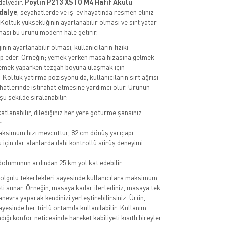
dalyedir.
Poylin P213 XSTO M4 Hafif Akülü
dalye
, seyahatlerde ve iş-ev hayatında resmen eliniz
Koltuk yüksekliğinin ayarlanabilir olması ve sırt yatar
ması bu ürünü modern hale getirir.
nin ayarlanabilir olması, kullanıcıların fiziki
tap eder. Örneğin; yemek yerken masa hizasına gelmek
, yemek yaparken tezgah boyuna ulaşmak için
. Koltuk yatırma pozisyonu da, kullanıcıların sırt ağrısı
tlerinde istirahat etmesine yardımcı olur. Ürünün
şu şekilde sıralanabilir:
atlanabilir, dilediğiniz her yere götürme şansınız
.
ksimum hızı mevcuttur, 82 cm dönüş yarıçapı
 için dar alanlarda dahi kontrollü sürüş deneyimi
dolumunun ardından 25 km yol kat edebilir.
dolgulu tekerlekleri sayesinde kullanıcılara maksimum
ti sunar. Örneğin, masaya kadar ilerlediniz, masaya tek
nevra yaparak kendinizi yerleştirebilirsiniz. Ürün,
yesinde her türlü ortamda kullanılabilir. Kullanım
adığı konfor neticesinde hareket kabiliyeti kısıtlı bireyler