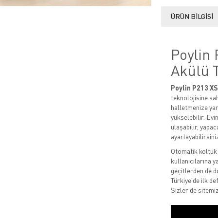
ÜRÜN BILGISI
Poylin
Akülü 
Poylin P213 XS
teknolojisine sah
halletmenize yar
yükselebilir. Evi
ulaşabilir, yapa
ayarlayabilirsini
Otomatik koltuk 
kullanıcılarına y
geçitlerden de d
Türkiye’de ilk d
Sizler de sitemi