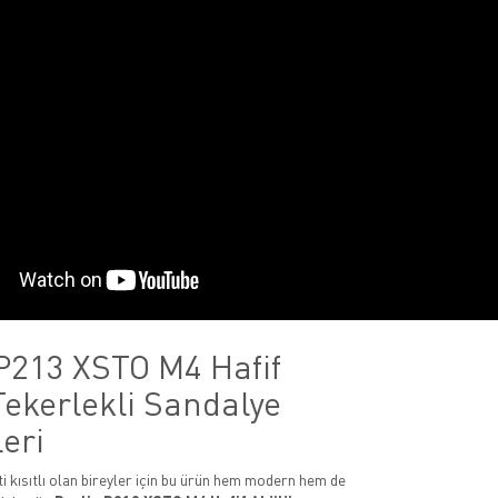
 P213 XSTO M4 Hafif
Tekerlekli Sandalye
leri
ti kısıtlı olan bireyler için bu ürün hem modern hem de