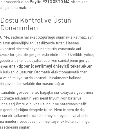
 bir seçenek olan
Poylin P213 XSTO M4
, sitemizde
 satışa sunulmaktadır.
 Dostu Kontrol ve Üstün
 Donanımları
O M4, sadece hareket özgürlüğü sunmakla kalmaz, aynı
ısının güvenliğini en üst düzeyde tutar. Hassas
ck kontrol sistemi sayesinde sürüş esnasında ani
zsüz bir şekilde gerçekleştirebilirsiniz. Özellikle yokuş
gebeli arazilerde seyahat ederken sandalyenin geriye
leyen
anti-tipper (devrilmeyi önleyici) tekerlekler
lik kalkanı oluşturur. Otomatik elektromanyetik fren
a ve eğimli yollarda kontrolü bırakmanız halinde
da güvenli bir şekilde durmasını sağlar.
tlanabilir gövdesi, araç bagajlarına kolayca sığabilmesi
optimize edilmiştir. Yeni nesil lityum iyon batarya
sinde şarj ömrü oldukça uzundur ve bataryanın hafif
n genel ağırlığını dengede tutar. Hem iç hem de dış
süreli kullanımlarda terlemeyi önleyen hava alabilir
 minderi, vücut basıncını eşitleyerek kullanıcının gün
ssetmesini sağlar.