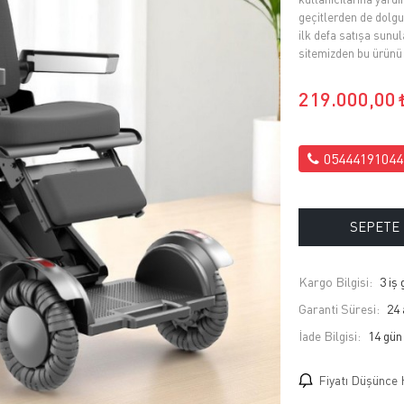
geçitlerden de dolgu
ilk defa satışa sunu
sitemizden bu ürünü 
219.000,00
05444191044
SEPETE
Kargo Bilgisi:
3 iş
Garanti Süresi:
24 
İade Bilgisi:
Fiyatı Düşünce 