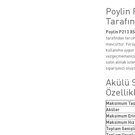
Poylin
Tarafın
Poylin P213 XS
tarafından terci
mevcuttur. Yürüy
kullanıma uygun 
vazgeçmemenizi s
satın almak ister
siparişinizi oluşt
Akülü 
Özellik
Maksimum Taşı
Aküler
Maksimum Eri
Maksimum Hız
Toplam Genişl
Toplam Uzunl