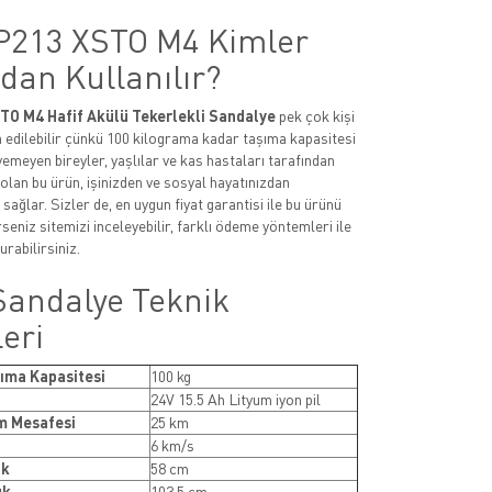
 P213 XSTO M4 Kimler
dan Kullanılır?
TO M4 Hafif Akülü Tekerlekli Sandalye
pek çok kişi
h edilebilir çünkü 100 kilograma kadar taşıma kapasitesi
emeyen bireyler, yaşlılar ve kas hastaları tarafından
olan bu ürün, işinizden ve sosyal hayatınızdan
ağlar. Sizler de, en uygun fiyat garantisi ile bu ürünü
seniz sitemizi inceleyebilir, farklı ödeme yöntemleri ile
urabilirsiniz.
Sandalye Teknik
leri
ma Kapasitesi
100 kg
24V 15.5 Ah Lityum iyon pil
m Mesafesi
25 km
6 km/s
ik
58 cm
uk
103,5 cm