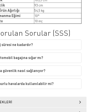
lik
93 cm
Ürün Ağırlığı
54,5 kg
manma Eğimi
10°
tu
10 inç
Sorulan Sorular (SSS)
j süresi ne kadardır?
tomobil bagajına sığar mı?
 güvenlik nasıl sağlanıyor?
urlu havalarda kullanılabilir mi?
EKLERI