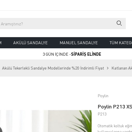
M
AKÜLÜ SANDALYE
MANUEL SANDALYE
TÜM KATEG
3 GÜN İÇİNDE -
SİPARİŞ ELİNDE
Akülü Tekerlekli Sandalye Modellerinde %20 İndirimli Fiyat
Katlanan A
Poylin
Poylin P213 XS
P213
Otomatik koltuk eğim
kullanıcılarına yardı