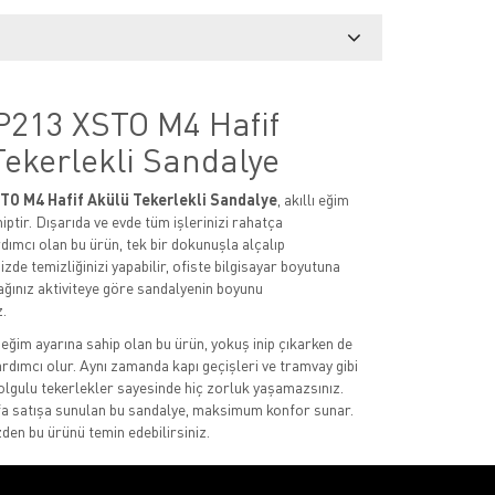
 P213 XSTO M4 Hafif
Tekerlekli Sandalye
TO M4 Hafif Akülü Tekerlekli Sandalye
, akıllı eğim
iptir. Dışarıda ve evde tüm işlerinizi rahatça
dımcı olan bu ürün, tek bir dokunuşla alçalıp
nizde temizliğinizi yapabilir, ofiste bilgisayar boyutuna
cağınız aktiviteye göre sandalyenin boyunu
z.
eğim ayarına sahip olan bu ürün, yokuş inip çıkarken de
ardımcı olur. Aynı zamanda kapı geçişleri ve tramvay gibi
olgulu tekerlekler sayesinde hiç zorluk yaşamazsınız.
efa satışa sunulan bu sandalye, maksimum konfor sunar.
zden bu ürünü temin edebilirsiniz.