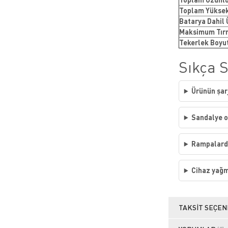
Toplam Yüksek
Batarya Dahil 
Maksimum Tır
Tekerlek Boyu
Sıkça 
Ürünün şar
Sandalye o
Rampalarda
Cihaz yağm
TAKSIT SEÇEN