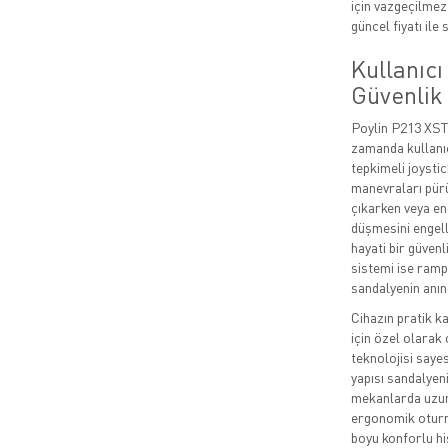
için vazgeçilmez
güncel fiyatı ile
Kullanıcı
Güvenlik
Poylin P213 XST
zamanda kullanıc
tepkimeli joysti
manevraları pürü
çıkarken veya en
düşmesini engel
hayati bir güven
sistemi ise ramp
sandalyenin anın
Cihazın pratik ka
için özel olarak 
teknolojisi saye
yapısı sandalyeni
mekanlarda uzun 
ergonomik oturma
boyu konforlu hi