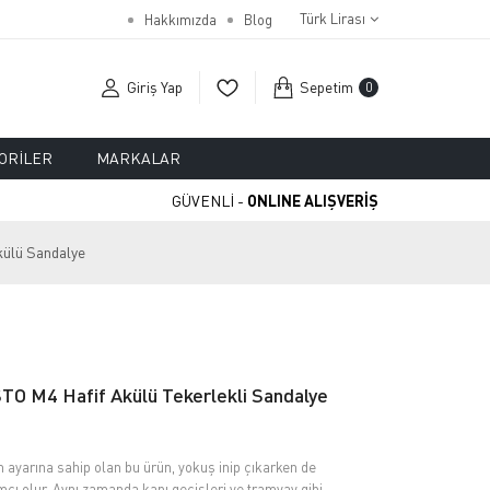
Türk Lirası
Hakkımızda
Blog
Giriş Yap
Sepetim
0
ORILER
MARKALAR
GÜVENLİ -
ONLINE ALIŞVERİŞ
külü Sandalye
TO M4 Hafif Akülü Tekerlekli Sandalye
 ayarına sahip olan bu ürün, yokuş inip çıkarken de
mcı olur. Aynı zamanda kapı geçişleri ve tramvay gibi