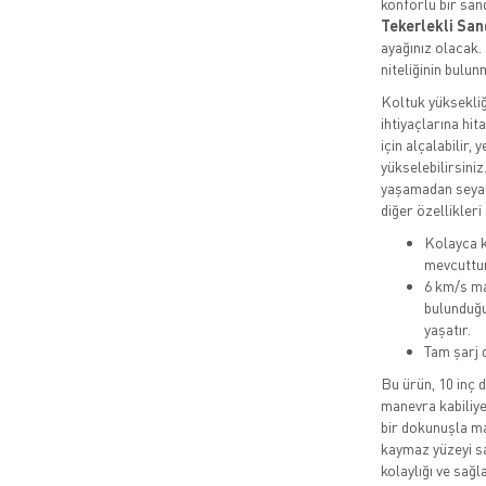
konforlu bir san
Tekerlekli San
ayağınız olacak. 
niteliğinin bulun
Koltuk yüksekliği
ihtiyaçlarına hi
için alçalabilir
yükselebilirsiniz
yaşamadan seyaha
diğer özellikleri 
Kolayca k
mevcuttur
6 km/s ma
bulunduğu
yaşatır.
Tam şarj 
Bu ürün, 10 inç 
manevra kabiliye
bir dokunuşla ma
kaymaz yüzeyi sa
kolaylığı ve sağl